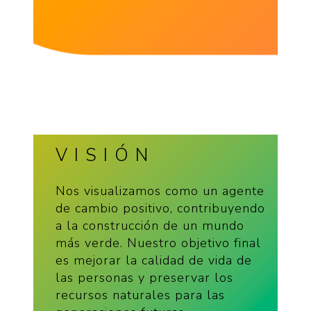
VISIÓN
Nos visualizamos como un agente
de cambio positivo, contribuyendo
a la construcción de un mundo
más verde. Nuestro objetivo final
es mejorar la calidad de vida de
las personas y preservar los
recursos naturales para las